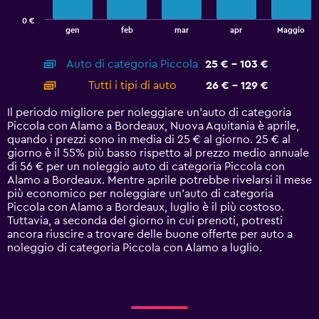
has
0 €
1
End
gen
feb
mar
apr
Maggio
of
X
interactive
axis
chart
Auto di categoria Piccola
25 € - 103 €
displaying
categories.
Tutti i tipi di auto
26 € - 129 €
Range:
14
Il periodo migliore per noleggiare un'auto di categoria
categories.
Piccola con Alamo a Bordeaux, Nuova Aquitania è aprile,
The
quando i prezzi sono in media di 25 € al giorno. 25 € al
chart
giorno è il 55% più basso rispetto al prezzo medio annuale
has
di 56 € per un noleggio auto di categoria Piccola con
1
Alamo a Bordeaux. Mentre aprile potrebbe rivelarsi il mese
Y
più economico per noleggiare un'auto di categoria
axis
Piccola con Alamo a Bordeaux, luglio è il più costoso.
displaying
Tuttavia, a seconda del giorno in cui prenoti, potresti
values.
ancora riuscire a trovare delle buone offerte per auto a
Range:
noleggio di categoria Piccola con Alamo a luglio.
0
to
150.