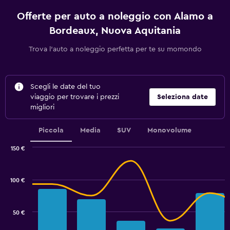
Offerte per auto a noleggio con Alamo a
Bordeaux, Nuova Aquitania
Trova l'auto a noleggio perfetta per te su momondo
Scegli le date del tuo
viaggio per trovare i prezzi
Seleziona date
migliori
Piccola
Media
SUV
Monovolume
150 €
Combination
Chart
graphic.
chart
with
100 €
2
data
series.
50 €
The
chart