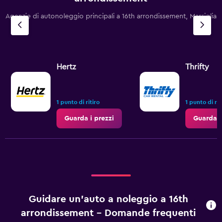
Agenzie di autonoleggio principali a 16th arrondissement, Marsiglia
Hertz
Thrifty
1 punto di ritiro
1 punto di rit
Guarda i prezzi
Guarda i
Guidare un'auto a noleggio a 16th
arrondissement - Domande frequenti