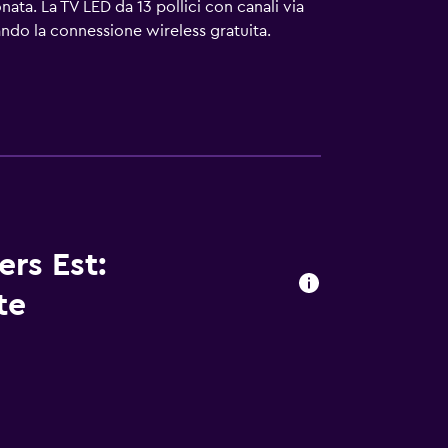
ata. La TV LED da 13 pollici con canali via
zando la connessione wireless gratuita.
lli. Le pulizie vengono eseguite solo in
. È possibile che siano a pagamento.
ers Est:
te