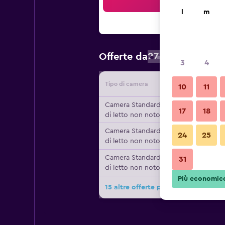
Cer
l
m
27 €
Offerte da
/
Prezzo a nott
3
4
Tipo di camera
Fornitor
10
11
Camera Standard, Tipo
17
18
di letto non noto
Camera Standard, Tipo
24
25
di letto non noto
Camera Standard, Tipo
31
di letto non noto
Più economic
15 altre offerte per The Originals Ac