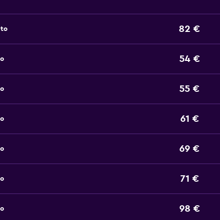
82 €
oto
54 €
to
55 €
to
61 €
to
69 €
to
71 €
to
98 €
to