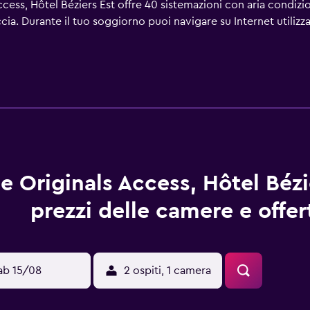
cess, Hôtel Béziers Est offre 40 sistemazioni con aria condizion
occia. Durante il tuo soggiorno puoi navigare su Internet utiliz
ta a soggiorno. Su richiesta è disponibile inoltre: asciugacape
e elencate di seguito sono disponibili in loco o nelle vicinanze
e Originals Access, Hôtel Bézi
prezzi delle camere e offer
ab 15/08
2 ospiti, 1 camera