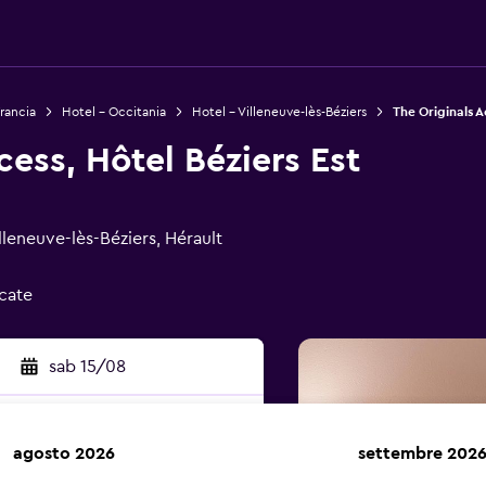
rancia
Hotel - Occitania
Hotel - Villeneuve-lès-Béziers
The Originals A
cess, Hôtel Béziers Est
eneuve-lès-Béziers, Hérault
icate
sab 15/08
agosto 2026
settembre 202