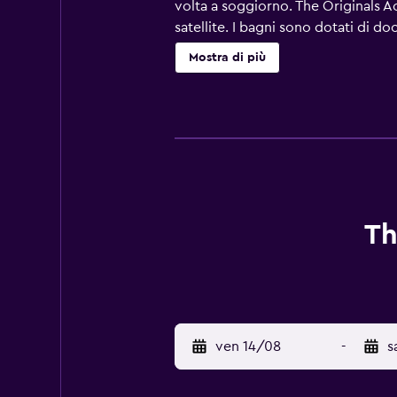
volta a soggiorno. The Originals Ac
satellite. I bagni sono dotati di d
Couverture serale e pulizie una vol
Mostra di più
alcuni giorni. Le attività ricreativ
Th
ven 14/08
-
s