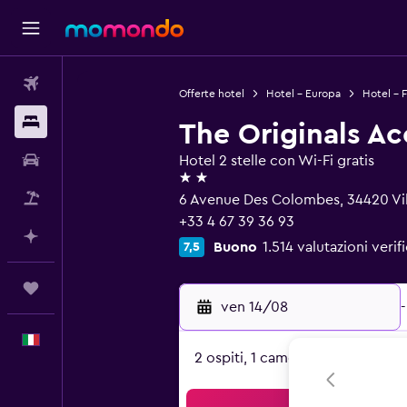
Voli
Offerte hotel
Hotel - Europa
Hotel - F
Soggiorni
The Originals Ac
Noleggio auto
Hotel 2 stelle con Wi-Fi gratis
2 stelle
Pacchetti vacanze
6 Avenue Des Colombes, 34420 Vill
+33 4 67 39 36 93
Fai piani con l'AI
Buono
1.514 valutazioni verif
7,5
Trips
ven 14/08
-
Italiano
2 ospiti, 1 camera