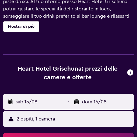
piste da sci. Al tuo ritorno presso Heart Hotel Grischuna
potrai gustare le specialità del ristorante in loco,
sorseggiare il tuo drink preferito al bar lounge e rilassarti
grazie ai numerosi comfort disponibili, che includono una
Mostra di più
piscina all'aperto e un bagno turco. Heart Hotel Grischuna
offre 32 sistemazioni con casseforti in camera e
asciugacapelli. TV in digitale. I bagni sono dotati di vasca o
doccia. Questo hotel di Sankt Anton am Arlberg offre
accesso wireless a Internet gratuito. Le pulizie vengono
eseguite tutti i giorni. I servizi ricreativi di un hotel
Heart Hotel Grischuna: prezzi delle
includono una piscina all'aperto e una sauna. Le attività
camere e offerte
ricreative elencate di seguito sono disponibili in loco o
nelle vicinanze. È possibile che siano a pagamento.
sab 15/08
-
dom 16/08
2 ospiti, 1 camera