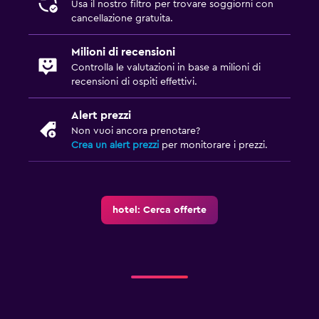
Usa il nostro filtro per trovare soggiorni con
Sala/zona TV condivisa
cancellazione gratuita.
TV
Milioni di recensioni
Controlla le valutazioni in base a milioni di
Esterno
recensioni di ospiti effettivi.
Terrazza/patio
Alert prezzi
Sedie a sdraio
Non vuoi ancora prenotare?
Crea un alert prezzi
per monitorare i prezzi.
Balcone
Stanza da letto
hotel: Cerca offerte
Presa elettrica vicino al letto
Divano-letto
Guardaroba o armadio
Lavanderia