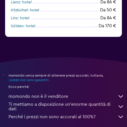
Da 86 €
Lienz: hotel
Da 50 €
Kitzbühel: hotel
Da 84 €
Linz: hotel
Da 170 €
Sölden: hotel
Da 314 €
Bad Kleinkirchheim: hotel
momondo cerca sempre di ottenere prezzi accurati, tuttavia,
*
i prezzi non sono garantiti
.
Ecco perché:
momondo non è il venditore
Ti mettiamo a disposizione un’enorme quantità di
dati
Perché i prezzi non sono accurati al 100%?