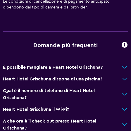
Le condizioni di cancellazione e di pagamento anticipato
Doccia
dipendono dal tipo di camera e dal provider.
WC aggiuntivo
Vasca
Asciugacapelli
Toilette
Domande più frequenti
Carta igienica
Accappatoio
È possibile mangiare a Heart Hotel Grischuna?
Bagno privato
Heart Hotel Grischuna dispone di una piscina?
Cose da fare
Qual è il numero di telefono di Heart Hotel
Grischuna?
Escursioni
Noleggio bici
Heart Hotel Grischuna il Wi-Fi?
Giochi da tavolo/puzzle
A che ora è il check-out presso Heart Hotel
Golf
Grischuna?