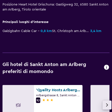
Maggiore accessibilità
Posizione Heart Hotel Grischuna: Gastigweg 32, 6580 Sankt Anton
Ascensore
am Arlberg, Tirolo orientale
Accessibile in ascensore
Principali luoghi d'interesse
Non fumatori
Galzigbahn Cable Car
0,8 km
St. Christoph am Arlberg
3,4 km
Ristoranti
Menù per diete speciali (su richiesta)
Snack bar
Bar/Lounge
Gli hotel di Sankt Anton am Arlberg
Macchina del caffè
preferiti di momondo
Salute e sicurezza
'Quality Hosts Arlberg' Hotel-Gasthof Freisleben
Pulizia quotidiana
Arlbergstrasse 8, Sankt Anton am Arlberg, Tirolo orientale
3 stelle
Kit di pronto soccorso
9,1
Videosorveglianza nelle aree comuni