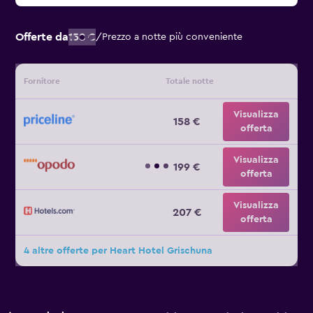
Offerte da
158 €
/
Prezzo a notte più conveniente
Fornitore
Totale notte
Visualizza
158 €
offerta
Visualizza
199 €
offerta
Visualizza
207 €
offerta
4 altre offerte per Heart Hotel Grischuna