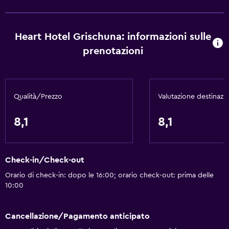
Piscina con vista
Bagno di vapore
Heart Hotel Grischuna: informazioni sulle
Di base
prenotazioni
Wi-Fi gratis
Dispositivo hotspot mobile
Qualità/Prezzo
Valutazione destinazi
Wi-Fi disponibile ovunque
Internet
8,1
8,1
Asciugamani
Estintore
Check-in/Check-out
Allarme antincendio
Orario di check-in: dopo le 16:00; orario check-out: prima delle
Riscaldamento
10:00
Bidoni dei rifiuti
Cancellazione/Pagamento anticipato
Bagno