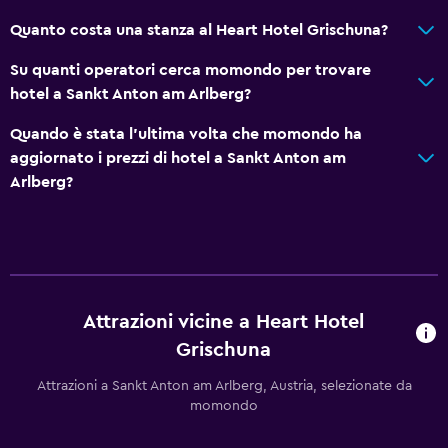
Ciclismo
Quanto costa una stanza al Heart Hotel Grischuna?
Sci
Su quanti operatori cerca momondo per trovare
Snowboard
hotel a Sankt Anton am Arlberg?
Quando è stata l'ultima volta che momondo ha
Generale
aggiornato i prezzi di hotel a Sankt Anton am
Divano-letto
Arlberg?
Armadietti
Vista sui monti
Vista sulla città
Vista sulla piscina
Attrazioni vicine a Heart Hotel
Deposito sci
Grischuna
Deposito disponibile
Attrazioni a Sankt Anton am Arlberg, Austria, selezionate da
momondo
Accessibilità