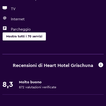
TV
Internet
Parcheggio
Mostra tutti i 70 servizi
Piscina e spa
Piscina sul tetto
Piscina riscaldata
Recensioni di Heart Hotel Grischuna
Piscina a sfioro
Spa
Molto buono
8,3
Piscina scoperta
872 valutazioni verificate
Sauna
Asciugamani da piscina