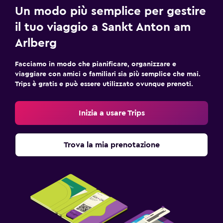
Lavanderia
Un modo più semplice per gestire
il tuo viaggio a Sankt Anton am
Adatti alle famiglie
Arlberg
Lettini disponibili
Facciamo in modo che pianificare, organizzare e
viaggiare con amici o familiari sia più semplice che mai.
Trips è gratis e può essere utilizzato ovunque prenoti.
Inizia a usare Trips
Trova la mia prenotazione