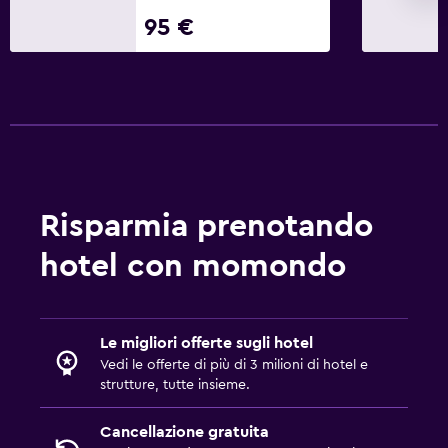
Videosorveglianza all'esterno della struttura
95 €
Servizi e comodità
Cassetta di sicurezza
Servizio in camera
Noleggio attrezzatura da sci (in loco)
Accesso con chiave magnetica
Risparmia prenotando
Parcheggio e trasporti
hotel con momondo
Ricarica auto elettriche
Parcheggio
Le migliori offerte sugli hotel
Parcheggio privato
Vedi le offerte di più di 3 milioni di hotel e
strutture, tutte insieme.
Media e intrattenimento
Cancellazione gratuita
TV a schermo piatto