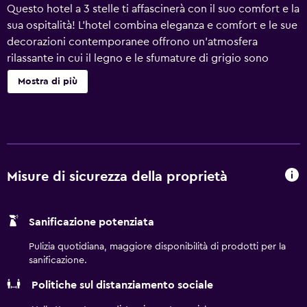
Questo hotel a 3 stelle ti affascinerà con il suo comfort e la
sua ospitalità! L'hotel combina eleganza e comfort e le sue
decorazioni contemporanee offrono un'atmosfera
rilassante in cui il legno e le sfumature di grigio sono
punteggiati da tocchi di colori luminosi.Le nostre comode
Mostra di più
camere sono tutte dotate di accesso Wi-Fi a Internet
gratuito, televisori a schermo piatto, aria condizionata e
vassoio di cortesiaAperto 24 ore su 24, 7 giorni su 7, il
personale della reception sarà sempre disponibile a darti il
benvenuto e a rispondere a qualsiasi domanda. Il
parcheggio è gratuito e chiuso di notte. La mattina potrai
Misure di sicurezza della proprietà
gustare un'ampia scelta di piatti dolci e salati per la
colazione.Situato a ovest di Nantes, il Sure Hotel by
Sanificazione potenziata
Western Saint-Herblain è facilmente raggiungibile dalla
circonvallazione, dall'aeroporto e dalla stazione
Pulizia quotidiana, maggiore disponibilità di prodotti per la
ferroviaria. L'hotel si trova a 500 metri a piedi dalla sala
sanificazione.
concerti Zenith Nantes Metropole e dal centro
Politiche sul distanziamento sociale
commerciale Nantes Atlantis.Il tram o l'autobus
consentono di raggiungere rapidamente il centro di