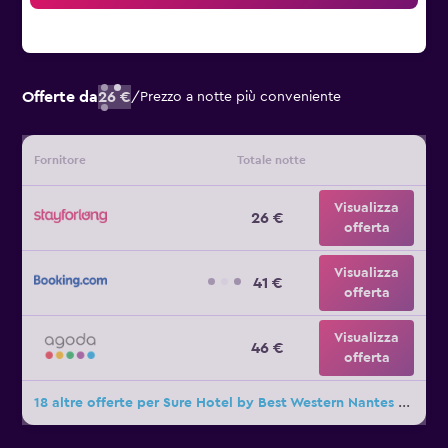
Offerte da
26 €
/
Prezzo a notte più conveniente
Fornitore
Totale notte
Visualizza
26 €
offerta
Visualizza
41 €
offerta
Visualizza
46 €
offerta
18 altre offerte per Sure Hotel by Best Western Nantes Saint-Herblain