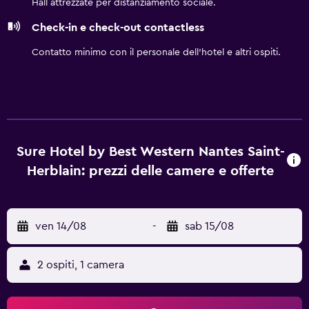
Hall attrezzate per distanziamento sociale.
Nantes o la stazione ferroviaria. Ideale per una sosta con la
Check-in e check-out contactless
famiglia, gli amici o per un viaggio d'affari, l'hotel dispone
di 70 camere, un bar e due sale riunioni.
Contatto minimo con il personale dell'hotel e altri ospiti.
Sure Hotel by Best Western Nantes Saint-
Herblain: prezzi delle camere e offerte
ven 14/08
-
sab 15/08
2 ospiti, 1 camera