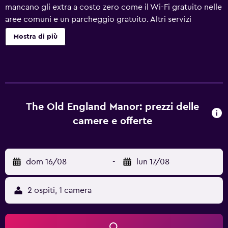
mancano gli extra a costo zero come il Wi-Fi gratuito nelle
aree comuni e un parcheggio gratuito. Altri servizi
includono supporto per la prenotazione di escursioni e
Mostra di più
biglietti, un giardino e una cassetta di sicurezza presso la
reception. The Old England Manor offre 19 sistemazioni
con aria condizionata, minibar e casseforti in camera.
Questo hotel di Ren'ai offre accesso wireless a Internet
gratuito. I bagni includono combinazione doccia/vasca
con una vasca da bagno a immersione totale, accappatoi,
The Old England Manor: prezzi delle
pantofole e set di cortesia gratuiti. Sono disponibili
camere e offerte
scrivania e telefono. Le pulizie vengono eseguite tutti i
giorni.
dom 16/08
-
lun 17/08
2 ospiti, 1 camera