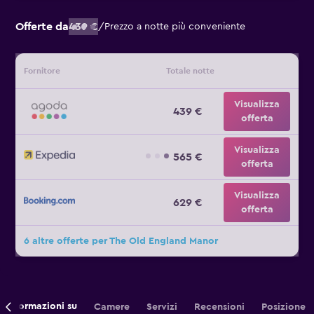
Offerte da
439 €
/
Prezzo a notte più conveniente
Fornitore
Totale notte
Visualizza
439 €
offerta
Visualizza
565 €
offerta
Visualizza
629 €
offerta
6 altre offerte per The Old England Manor
Informazioni su
Camere
Servizi
Recensioni
Posizione