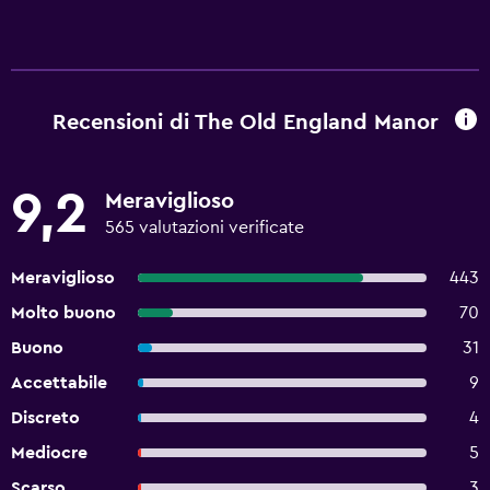
Recensioni di The Old England Manor
9,2
Meraviglioso
565 valutazioni verificate
Meraviglioso
443
Molto buono
70
Buono
31
Accettabile
9
Discreto
4
Mediocre
5
Scarso
3