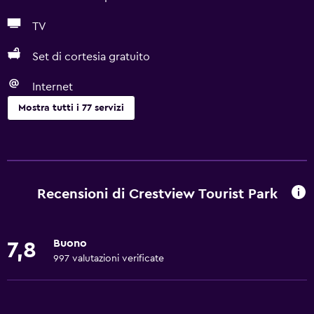
TV
Set di cortesia gratuito
Internet
Mostra tutti i 77 servizi
Cucina
Calici da vino
Bollitore elettrico
Recensioni di Crestview Tourist Park
Lavastoviglie
Forno
Buono
7,8
Forno a microonde
997 valutazioni verificate
Utensili da cucina
Piano cottura