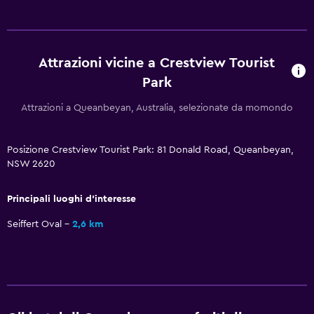
Esterno
Terrazza/patio
Attrazioni vicine a Crestview Tourist
Sedie a sdraio
Park
Griglia
Attrazioni a Queanbeyan, Australia, selezionate da momondo
Area pranzo all'aperto
Arredo da giardino
Posizione Crestview Tourist Park: 81 Donald Road, Queanbeyan,
Area pic-nic
NSW 2620
Giardino
Principali luoghi d'interesse
Generale
Seiffert Oval
2,6 km
Camere per famiglie
Salottino
Divano-letto