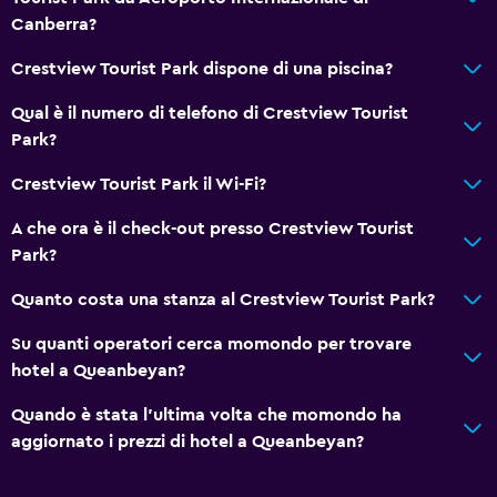
Canberra?
Parcheggio accessibile
Lavandino bagno ribassato
Crestview Tourist Park dispone di una piscina?
Cuscino non di piume
Qual è il numero di telefono di Crestview Tourist
WC con maniglioni di sostegno
Park?
Ingresso privato
Crestview Tourist Park il Wi-Fi?
A che ora è il check-out presso Crestview Tourist
Bagno
Park?
Doccia
Quanto costa una stanza al Crestview Tourist Park?
WC rialzato
WC aggiuntivo
Su quanti operatori cerca momondo per trovare
hotel a Queanbeyan?
Toilette
Carta igienica
Quando è stata l'ultima volta che momondo ha
aggiornato i prezzi di hotel a Queanbeyan?
Bagno privato
Doccia a filo pavimento