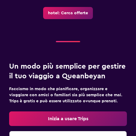
Guardaroba o armadio
hotel: Cerca offerte
Parcheggio e trasporti
Parcheggio gratuito
Lavanderia
Lavanderia
Un modo più semplice per gestire
il tuo viaggio a Queanbeyan
Ristoranti
Tavolo da pranzo
Facciamo in modo che pianificare, organizzare e
viaggiare con amici o familiari sia più semplice che mai.
Trips è gratis e può essere utilizzato ovunque prenoti.
Cose da fare
Golf
Inizia a usare Trips