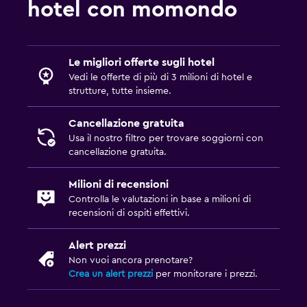
hotel con momondo
Accesso con chiave magnetica
Check-out veloce
Le migliori offerte sugli hotel
Adatti alle famiglie
Vedi le offerte di più di 3 milioni di hotel e
Parco giochi esterno per bambini
strutture, tutte insieme.
Copertura piscina
Cancellazione gratuita
Terreno di gioco
Usa il nostro filtro per trovare soggiorni con
cancellazione gratuita.
Piscina
Milioni di recensioni
Piscina riscaldata
Controlla le valutazioni in base a milioni di
recensioni di ospiti effettivi.
Piscina scoperta
Piscina con vista
Alert prezzi
Non vuoi ancora prenotare?
Stanza da letto
Crea un alert prezzi
per monitorare i prezzi.
Presa elettrica vicino al letto