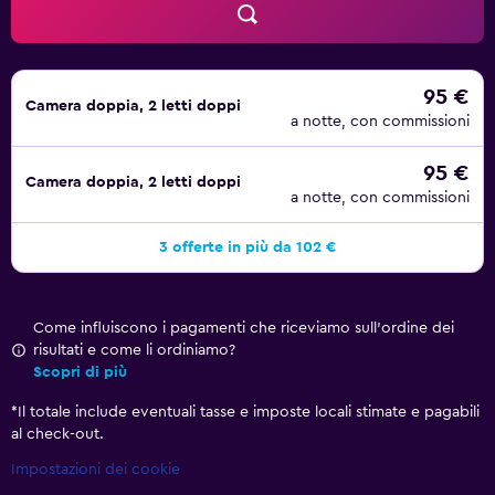
seguito sono disponibili in loco o nelle vicinanze. È
possibile che siano a pagamento.
95 €
Camera doppia, 2 letti doppi
a notte, con commissioni
95 €
Camera doppia, 2 letti doppi
a notte, con commissioni
3 offerte in più da 102 €
Come influiscono i pagamenti che riceviamo sull'ordine dei
risultati e come li ordiniamo?
Scopri di più
*
Il totale include eventuali tasse e imposte locali stimate e pagabili
al check-out.
Impostazioni dei cookie