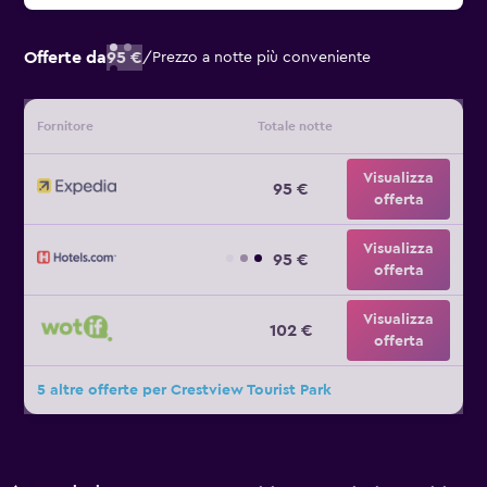
Offerte da
95 €
/
Prezzo a notte più conveniente
Fornitore
Totale notte
Visualizza
95 €
offerta
Visualizza
95 €
offerta
Visualizza
102 €
offerta
5 altre offerte per Crestview Tourist Park