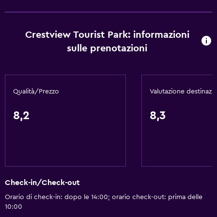
Bollitore per tè/caffè
Bollitore
Crestview Tourist Park: informazioni
Tostapane
sulle prenotazioni
Frigorifero
Macchina del caffè
Area pranzo
Qualità/Prezzo
Valutazione destinazi
Cucina
Angolo cottura
8,2
8,3
Di base
Wi-Fi gratis
Wi-Fi disponibile ovunque
Check-in/Check-out
Internet
Orario di check-in: dopo le 14:00; orario check-out: prima delle
Lenzuola
10:00