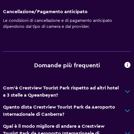
Asciugamani
Ventilatore
Cancellazione/Pagamento anticipato
Estintore
Le condizioni di cancellazione e di pagamento anticipato
dipendono dal tipo di camera e dal provider.
Set di cortesia gratuito
Allarme antincendio
Riscaldamento
Bagnoschiuma
Domande più frequenti
Aria condizionata
Bidoni dei rifiuti
Com'è Crestview Tourist Park rispetto ad altri hotel
Accessibilità
a 3 stelle a Queanbeyan?
Camere non fumatori disponibili
Quanto dista Crestview Tourist Park da Aeroporto
Intera unità accessibile ai disabili
Internazionale di Canberra?
Maggiore accessibilità
Qual è il modo migliore di andare a Crestview
Doccia con accesso per sedie a rotelle
Tourist Park da Aeroporto Internazionale di