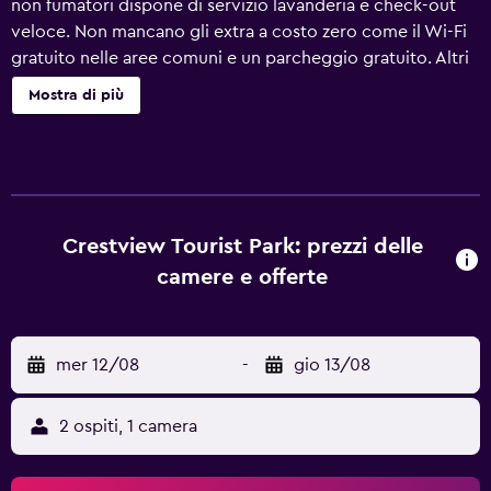
non fumatori dispone di servizio lavanderia e check-out
veloce. Non mancano gli extra a costo zero come il Wi-Fi
gratuito nelle aree comuni e un parcheggio gratuito. Altri
servizi includono supporto per la prenotazione di
Mostra di più
escursioni e biglietti, un giardino e area barbecue. Il
servizio di pulizie è settimanale. Crestview Tourist Park
offre 76 sistemazioni con aria condizionata, accessori per
la preparazione di caffè/tè e set di cortesia gratuiti. Ogni
sistemazione è decorata e arredata in modo diverso. In
questa struttura a 3,5 stelle le sistemazioni comprendono
Crestview Tourist Park: prezzi delle
angolo cottura con frigorifero, piano cottura, microonde
camere e offerte
e pentole/stoviglie/utensili. I bagni sono dotati di doccia.
Durante il tuo soggiorno puoi navigare su Internet
utilizzando la connessione wireless gratuita. Le camere
mer 12/08
-
gio 13/08
sono dotate di la TV a schermo piatto. Le pulizie vengono
eseguite tutte le settimane; inoltre, è possibile richiedere
asciugacapelli. Le pulizie vengono eseguite solo in alcuni
2 ospiti, 1 camera
giorni. I servizi ricreativi di un motel includono una piscina
stagionale all'aperto. Le attività ricreative elencate di