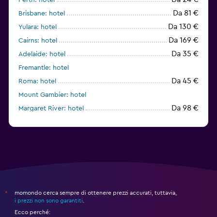
Da 81 €
Brisbane: hotel
Da 130 €
Yulara: hotel
Da 169 €
Cairns: hotel
Da 35 €
Adelaide: hotel
Fremantle: hotel
Da 45 €
Roma: hotel
Mount Gambier: hotel
Da 98 €
Margaret River: hotel
Da 116 €
Canberra: hotel
momondo cerca sempre di ottenere prezzi accurati, tuttavia,
*
i prezzi non sono garantiti
.
Ecco perché: