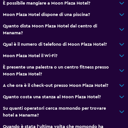
È possibile mangiare a Moon Plaza Hotel?
Parcheggio e trasporti
Moon Plaza Hotel dispone di una piscina?
Navetta aeroporto
Quanto dista Moon Plaza Hotel dal centro di
Parcheggio gratuito
Manama?
Media e intrattenimento
Qual è il numero di telefono di Moon Plaza Hotel?
TV via cavo o satellitare
Moon Plaza Hotel il Wi-Fi?
TV
È presente una palestra o un centro fitness presso
Moon Plaza Hotel?
Generale
A che ora è il check-out presso Moon Plaza Hotel?
Camere per famiglie
Salottino
Quanto costa una stanza al Moon Plaza Hotel?
Su quanti operatori cerca momondo per trovare
Lavanderia
hotel a Manama?
Lavanderia
Quando è stata l'ultima volta che momondo ha