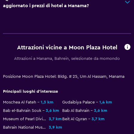
aggiornato i prezzi di hotel a Manama?
Stanza da letto
Presa elettrica vicino al letto
Spazio di lavoro
Scrivania
Attrazioni vicine a Moon Plaza Hotel
Attrazioni a Manama, Bahrein, selezionate da momondo
Fitness
Centro fitness
Posizione Moon Plaza Hotel: Bldg. # 25, Um Al Hassam, Manama
Principali luoghi d'interesse
Moschea Al Fateh
1,3 km
Gudaibiya Palace
1,4 km
Bab el-Bahrain Souk
3,6 km
Bab Al Bahrain
3,6 km
Museum of Pearl Diving
3,7 km
Beit Al Quran
3,7 km
Bahrain National Museum
3,9 km