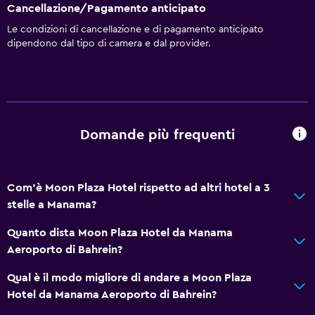
Cancellazione/Pagamento anticipato
Videosorveglianza all'esterno della struttura
Le condizioni di cancellazione e di pagamento anticipato
Pulizia quotidiana
dipendono dal tipo di camera e dal provider.
Kit di pronto soccorso
Videosorveglianza nelle aree comuni
Bagno
Domande più frequenti
Toilette
Doccia
Com'è Moon Plaza Hotel rispetto ad altri hotel a 3
Bagno privato
stelle a Manama?
Ristoranti
Quanto dista Moon Plaza Hotel da Manama
Aeroporto di Bahrein?
Bollitore per tè/caffè
Frigorifero
Qual è il modo migliore di andare a Moon Plaza
Hotel da Manama Aeroporto di Bahrein?
Il cibo può essere consegnato presso l'alloggio dell'ospite