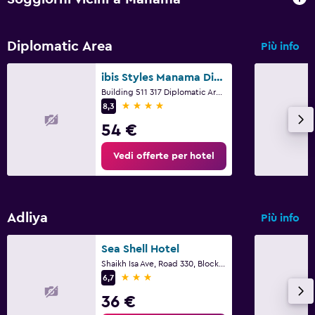
Diplomatic Area
Più info
ibis Styles Manama Diplomatic Area
Building 511 317 Diplomatic Area Road, Manama
4 stelle
8,3
54 €
Vedi offerte per hotel
Adliya
Più info
Sea Shell Hotel
Shaikh Isa Ave, Road 330, Block No 327, Manama
3 stelle
6,7
36 €