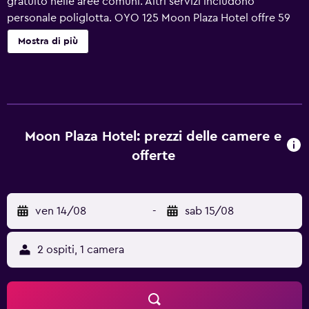
gratuito nelle aree comuni. Altri servizi includono
personale poliglotta. OYO 125 Moon Plaza Hotel offre 59
sistemazioni con aria condizionata. Le TV trasmettono
Mostra di più
canali via cavo. I bagni sono dotati di doccia. Questo hotel
di Manama offre accesso wireless a Internet gratuito con
una velocità di più di 25 Mbps. Le pulizie vengono
eseguite tutti i giorni.
Moon Plaza Hotel: prezzi delle camere e
offerte
ven 14/08
-
sab 15/08
2 ospiti, 1 camera