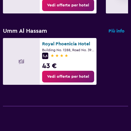
Vedi offerte per hotel
Umm Al Hassam
Più info
Royal Phoenicia Hotel
Building No. 1288, Road No. 3931, Manama
4 stelle
5,6
43 €
Vedi offerte per hotel