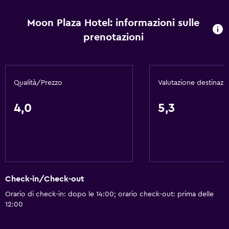
Servizi e comodità
Centro business
Moon Plaza Hotel: informazioni sulle
Check-out veloce
prenotazioni
Cambio valuta in loco
Servizio in camera
Qualità/Prezzo
Valutazione destinazi
Reception 24h/24
Accesso con chiave
4,0
5,3
Accessibilità
Camere non fumatori disponibili
Ascensore
Piani superiori accessibili con scale
Check-in/Check-out
Area fumatori
Orario di check-in: dopo le 14:00; orario check-out: prima delle
12:00
Salute e sicurezza