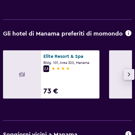
Gli hotel di Manama preferiti di momondo
Elite Resort & Spa
Bldg. 101, Area 322, Manama
4 stelle
7,3
73 €
Soggiorni vicini a Manama