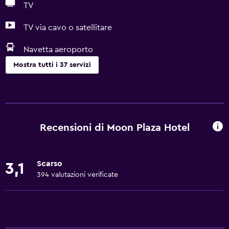
TV
TV via cavo o satellitare
Navetta aeroporto
Mostra tutti i 37 servizi
Di base
Wi-Fi gratis
Wi-Fi disponibile ovunque
Recensioni di Moon Plaza Hotel
Internet
Asciugamani
Scarso
3,1
Estintore
394 valutazioni verificate
Aria condizionata
Allarme antincendio