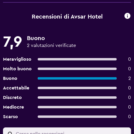
Recensioni di Avsar Hotel
7,9
Buono
2 valutazioni verificate
Meraviglioso
0
Molto buono
0
Buono
2
Accettabile
0
Discreto
0
Mediocre
0
Scarso
0