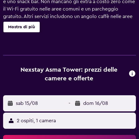
e uno snack bar. Non mancano gli extra a costo zero come
il Wi-Fi gratuito nelle aree comuni e un parcheggio
gratuito. Altri servizi includono un angolo caffè nelle aree
comuni, servizi di concierge e una reception aperta 24 ore
Mostra di più
su 24. Il servizio di pulizie è disponibile una volta a
soggiorno. Nexstay Asma Tower offre 57 sistemazioni.
Questo hotel di Kozhikode offre accesso wireless a
Internet gratuito con una velocità di più di 25 Mbps. Le
pulizie vengono eseguite una volta a soggiorno. I servizi
ricreativi di un hotel includono una palestra.
Nexstay Asma Tower: prezzi delle
camere e offerte
sab 15/08
-
dom 16/08
2 ospiti, 1 camera