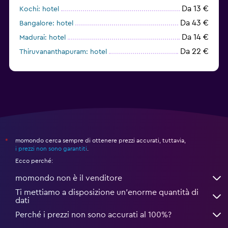
Da 13 €
Kochi: hotel
Da 43 €
Bangalore: hotel
Da 14 €
Madurai: hotel
Da 22 €
Thiruvananthapuram: hotel
Da 76 €
Amritsar: hotel
momondo cerca sempre di ottenere prezzi accurati, tuttavia,
*
i prezzi non sono garantiti
.
Ecco perché:
momondo non è il venditore
Ti mettiamo a disposizione un’enorme quantità di
dati
Perché i prezzi non sono accurati al 100%?