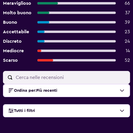
Meraviglioso
66
Molto buono
37
Buono
39
Accettabile
23
Discreto
24
Mediocre
14
Scarso
52
Ordina per
:
Più recenti
Tutti i filtri