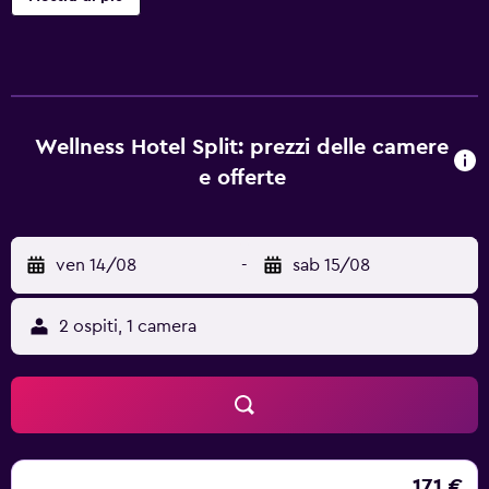
trattamenti spa e un business center. Il cambio degli
asciugamani è disponibile su richiesta. Hotel Split Kadaň
offre 29 sistemazioni con asciugacapelli. Tutte le camere
sono dotate di balcone. In questa struttura a 3 stelle le
sistemazioni comprendono angolo cottura con piano
cottura, microonde, sala da pranzo indipendente e
Wellness Hotel Split: prezzi delle camere
pentole/stoviglie/utensili. I bagni sono dotati di vasca.
e offerte
Questo hotel di Kadan offre accesso wireless a Internet
gratuito con una velocità di più di 25 Mbps. Le TV
trasmettono canali via cavo. Su richiesta sono disponibili
ven 14/08
-
sab 15/08
cambio degli asciugamani e cambio delle lenzuola. Le
pulizie vengono eseguite tutti i giorni. I servizi ricreativi di
un hotel includono una piscina coperta e una sauna.
2 ospiti, 1 camera
171 €