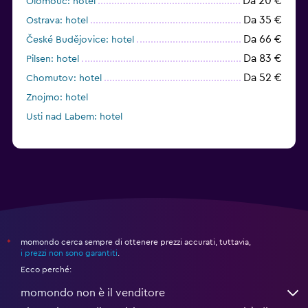
Da 20 €
Olomouc: hotel
Da 35 €
Ostrava: hotel
Da 66 €
České Budějovice: hotel
Da 83 €
Pilsen: hotel
Da 52 €
Chomutov: hotel
Znojmo: hotel
Usti nad Labem: hotel
momondo cerca sempre di ottenere prezzi accurati, tuttavia,
*
i prezzi non sono garantiti
.
Ecco perché:
momondo non è il venditore