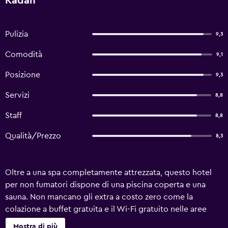
Kadan
Pulizia
9,3
Comodità
9,1
Posizione
9,3
Servizi
8,8
Staff
8,8
Qualità/Prezzo
8,3
Oltre a una spa completamente attrezzata, questo hotel
per non fumatori dispone di una piscina coperta e una
sauna. Non mancano gli extra a costo zero come la
colazione a buffet gratuita e il Wi-Fi gratuito nelle aree
comuni. Altri servizi includono parcheggio (a pagamento),
Mostra di più