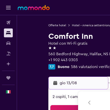
Voli
Offerte hotel
Hotel - America settentrion
Soggiorni
Comfort Inn
Noleggio auto
Hotel con Wi-Fi gratis
2 stelle
Pacchetti vacanze
560 Bedford Highway, Halifax, NS
+1 902 443 0303
Fai piani con l'AI
Buono
586 valutazioni verifi
7,7
Trips
gio 13/08
-
Italiano
2 ospiti, 1 camera