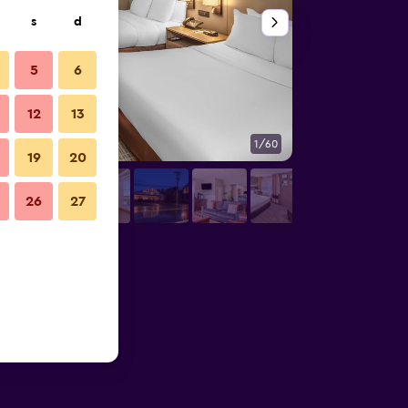
s
d
5
6
12
13
1/60
Camera da letto
19
20
26
27