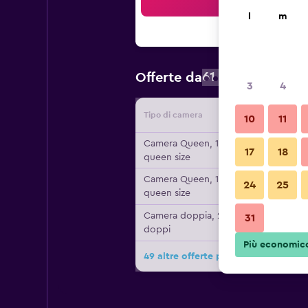
Cer
l
m
61 €
Offerte da
/
Prezzo a nott
3
4
Tipo di camera
Fornitor
10
11
Camera Queen, 1 letto
17
18
queen size
Camera Queen, 1 letto
24
25
queen size
Camera doppia, 2 letti
31
doppi
Più economic
49 altre offerte per Comfort Inn