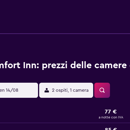
acapelli. Durante il tuo soggiorno puoi navigare su Internet 
ss comprendono scrivania con chiamate urbane gratuite (potre
rni. I servizi ricreativi di un hotel includono una piscina copert
i in loco o nelle vicinanze. È possibile che siano a pagamento
fort Inn: prezzi delle camere 
en 14/08
2 ospiti, 1 camera
77 €
a notte con IVA