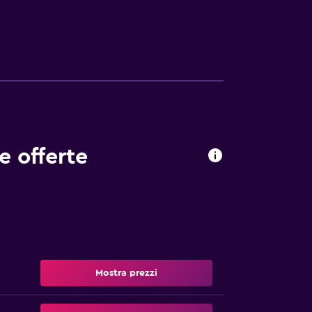
utilizzando la connessione wireless e via
bbero essere previste restrizioni). Le
a e una palestra. Le attività ricreative
.
e offerte
Mostra prezzi