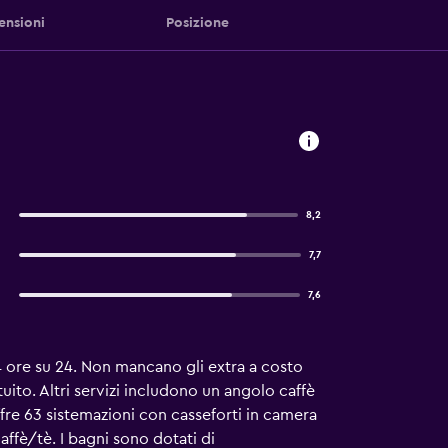
ensioni
Posizione
8,2
7,7
7,6
4 ore su 24. Non mancano gli extra a costo
uito. Altri servizi includono un angolo caffè
fre 63 sistemazioni con casseforti in camera
affè/tè. I bagni sono dotati di