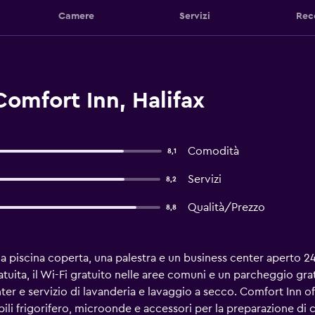
Camere
Servizi
Rec
Comfort Inn, Halifax
Comodità
8,1
Servizi
8,2
Qualità/Prezzo
8,8
na piscina coperta, una palestra e un business center aperto 2
tuita, il Wi-Fi gratuito nelle aree comuni e un parcheggio grat
ter e servizio di lavanderia e lavaggio a secco. Comfort Inn of
bili frigorifero, microonde e accessori per la preparazione di c