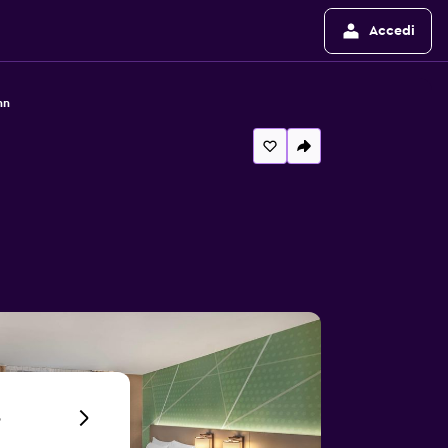
Accedi
nn
6