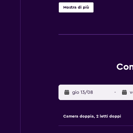
combinazione doccia/vasca e asciug
Mostra di più
cavo gratuita. Le dotazioni busine
pulizie vengono eseguite tutti i gio
elencate di seguito sono disponibil
Com
gio 13/08
-
v
Camera doppia, 2 letti doppi