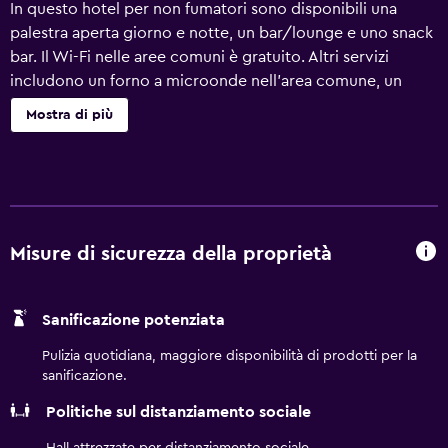
In questo hotel per non fumatori sono disponibili una
palestra aperta giorno e notte, un bar/lounge e uno snack
bar. Il Wi-Fi nelle aree comuni è gratuito. Altri servizi
includono un forno a microonde nell'area comune, un
business center e una sala per riunioni. Il servizio di pulizie
Mostra di più
è disponibile su richiesta. MOXY Frankfurt Eschborn offre
176 sistemazioni con casseforti in camera e asciugacapelli.
Le camere sono dotate di la Smart TV. I bagni sono dotati
di doccia e set di cortesia gratuiti. Questo hotel di
Eschborn offre accesso wireless a Internet gratuito. Su
richiesta sono disponibili biancheria da letto
Misure di sicurezza della proprietà
ipoallergenica, ferro/asse da stiro e cambio delle lenzuola.
Le pulizie vengono eseguite tutti i giorni. I servizi ricreativi
Sanificazione potenziata
di un hotel includono una palestra aperta giorno e notte.
Pulizia quotidiana, maggiore disponibilità di prodotti per la
sanificazione.
Politiche sul distanziamento sociale