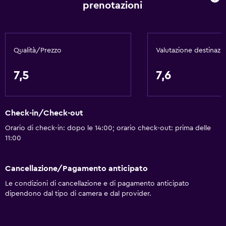
prenotazioni
Servizi e comodità
Centro business
Qualità/Prezzo
Valutazione destinazi
Servizio sveglia
Cassetta di sicurezza
7,5
7,6
Strutture per riunioni/ricevimenti
Servizio in camera
Check-in/Check-out
Accesso con chiave
Orario di check-in: dopo le 14:00; orario check-out: prima delle
Accesso con chiave magnetica
11:00
Reception 24h/24
Cancellazione/Pagamento anticipato
Ristoranti
Le condizioni di cancellazione e di pagamento anticipato
Bollitore elettrico
dipendono dal tipo di camera e dal provider.
Menù per diete speciali (su richiesta)
Ristorante