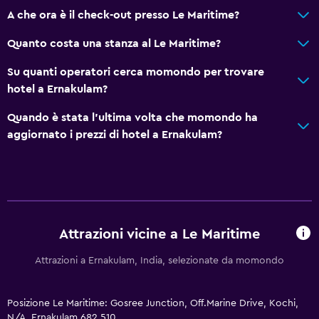
Doccia
A che ora è il check-out presso Le Maritime?
WC rialzato
Quanto costa una stanza al Le Maritime?
Asciugacapelli
Su quanti operatori cerca momondo per trovare
Toilette
hotel a Ernakulam?
Carta igienica
Quando è stata l'ultima volta che momondo ha
Bagno privato
aggiornato i prezzi di hotel a Ernakulam?
Piscina e spa
Spa
Piscina scoperta
Asciugamani da piscina
Attrazioni vicine a Le Maritime
Piscina con vista
Attrazioni a Ernakulam, India, selezionate da momondo
Bagno di vapore
Posizione Le Maritime: Gosree Junction, Off.Marine Drive, Kochi,
N/A, Ernakulam 682 510
Salute e sicurezza