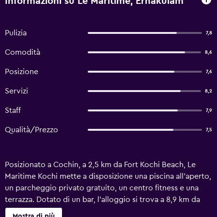
Informazioni su Le Maritime, Ernakulam
Pulizia
7,8
Comodità
8,6
Posizione
7,6
Servizi
8,2
Staff
7,9
Qualità/Prezzo
7,5
Posizionato a Cochin, a 2,5 km da Fort Kochi Beach, Le
Maritime Kochi mette a disposizione una piscina all'aperto,
un parcheggio privato gratuito, un centro fitness e una
terrazza. Dotato di un bar, l’alloggio si trova a 8,9 km da
Cantiere Navale di Cochin. L'alloggio prevede una
Mostra di più