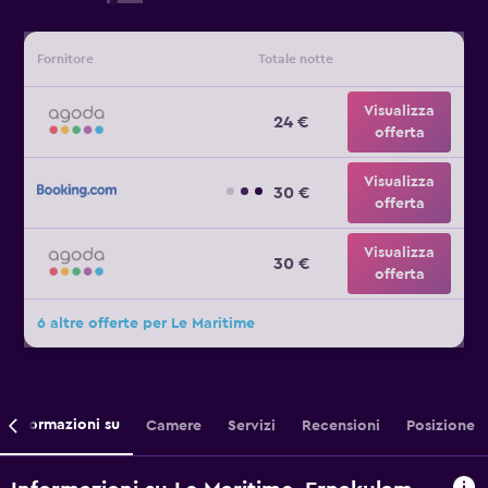
Fornitore
Totale notte
Visualizza
24 €
offerta
Visualizza
30 €
offerta
Visualizza
30 €
offerta
6 altre offerte per Le Maritime
Informazioni su
Camere
Servizi
Recensioni
Posizione