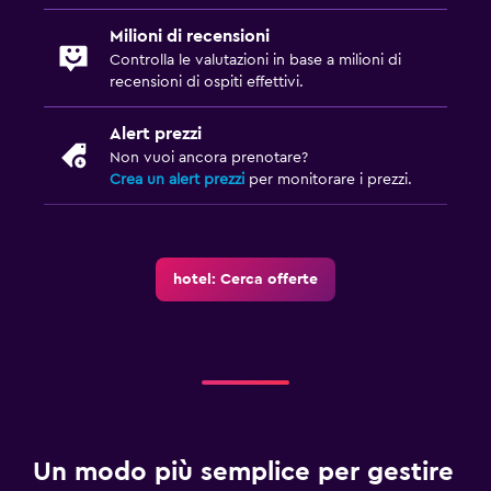
Adatti alle famiglie
Milioni di recensioni
Piscina (per bambini)
Controlla le valutazioni in base a milioni di
recensioni di ospiti effettivi.
Pasti per bambini
Alert prezzi
Media e intrattenimento
Non vuoi ancora prenotare?
Crea un alert prezzi
per monitorare i prezzi.
TV a schermo piatto
Spazio di lavoro
Scrivania
hotel: Cerca offerte
Cose da fare
Tavolo da biliardo
Fitness
Un modo più semplice per gestire
Centro fitness