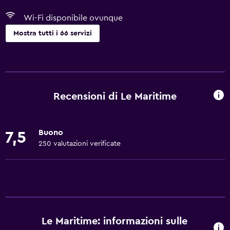
Wi-Fi disponibile ovunque
Mostra tutti i 66 servizi
Di base
Wi-Fi gratis
Wi-Fi disponibile ovunque
Recensioni di Le Maritime
Internet
Lenzuola
Buono
7,5
Asciugamani
250 valutazioni verificate
Estintore
Set di cortesia gratuito
Allarme antincendio
Aria condizionata
Le Maritime: informazioni sulle
Bidoni dei rifiuti