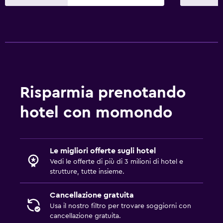
Guardaroba o armadio
Generale
Pantofole
Armadietti
Deposito disponibile
Risparmia prenotando
hotel con momondo
Esterno
Terrazza/patio
Sedie a sdraio
Le migliori offerte sugli hotel
Vedi le offerte di più di 3 milioni di hotel e
Lavanderia
strutture, tutte insieme.
Lavanderia
Cancellazione gratuita
Servizio stiro
Usa il nostro filtro per trovare soggiorni con
cancellazione gratuita.