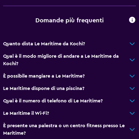
Bar/Lounge
Colazione in camera
Domande più frequenti
Bollitore per tè/caffè
Il cibo può essere consegnato presso l'alloggio dell'ospite
Quanto dista Le Maritime da Kochi?
Qual è il modo migliore di andare a Le Maritime da
Accessibilità
Kochi?
Maggiore accessibilità
È possibile mangiare a Le Maritime?
Ascensore
Non fumatori
Le Maritime dispone di una piscina?
Lavandino bagno ribassato
Qual è il numero di telefono di Le Maritime?
WC con maniglioni di sostegno
Le Maritime il Wi-Fi?
Area fumatori
È presente una palestra o un centro fitness presso Le
Maritime?
Bagno