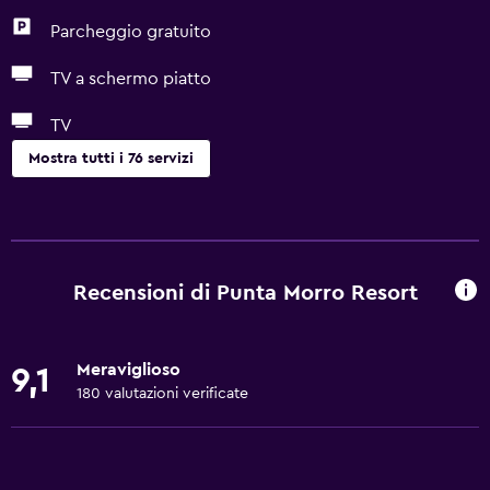
Parcheggio gratuito
TV a schermo piatto
TV
Mostra tutti i 76 servizi
Di base
Wi-Fi gratis
Internet
Recensioni di Punta Morro Resort
Lenzuola
Asciugamani
Meraviglioso
9,1
Estintore
180 valutazioni verificate
Shampoo
Allarme antincendio
Riscaldamento