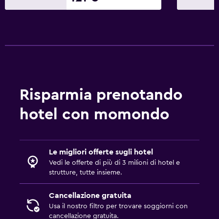
Lavanderia
Lavanderia
Servizio stiro
Servizio lavanderia
Ferro e asse da stiro
Asciugatrice
Risparmia prenotando
Salute e sicurezza
hotel con momondo
Kit di pronto soccorso
Videosorveglianza all'esterno della struttura
Le migliori offerte sugli hotel
Zanzariera
Vedi le offerte di più di 3 milioni di hotel e
Servizio di sicurezza attivo 24 ore su 24
strutture, tutte insieme.
Cassaforte
Cancellazione gratuita
Usa il nostro filtro per trovare soggiorni con
Parcheggio e trasporti
cancellazione gratuita.