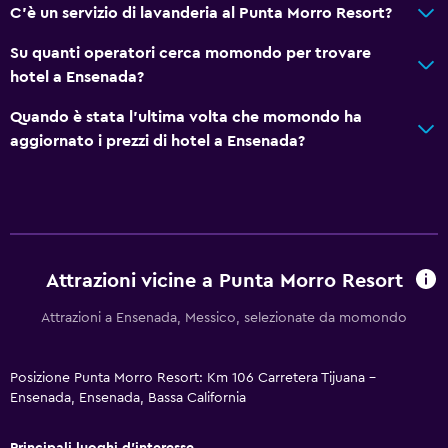
Divano-letto
C'è un servizio di lavanderia al Punta Morro Resort?
Telefono
Su quanti operatori cerca momondo per trovare
Moquette
hotel a Ensenada?
Pavimento piastrellato/in marmo
Quando è stata l'ultima volta che momondo ha
aggiornato i prezzi di hotel a Ensenada?
Servizi e comodità
Servizio sveglia
Cassetta di sicurezza
Strutture per riunioni/ricevimenti
Attrazioni vicine a Punta Morro Resort
Servizio in camera
Attrazioni a Ensenada, Messico, selezionate da momondo
Accesso con chiave magnetica
Bottiglia d'acqua
Posizione Punta Morro Resort: Km 106 Carretera Tijuana -
Reception 24h/24
Ensenada, Ensenada, Bassa California
Esterno
Principali luoghi d'interesse