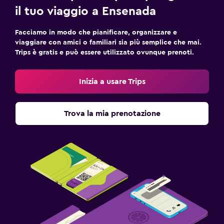
il tuo viaggio a Ensenada
TV a schermo piatto
TV
Facciamo in modo che pianificare, organizzare e
viaggiare con amici o familiari sia più semplice che mai.
Trips è gratis e può essere utilizzato ovunque prenoti.
Spazio di lavoro
Fax/fotocopie
Inizia a usare Trips
Cose da fare
Trova la mia prenotazione
Giochi da tavolo/puzzle
Adatti alle famiglie
Babysitter o nursery