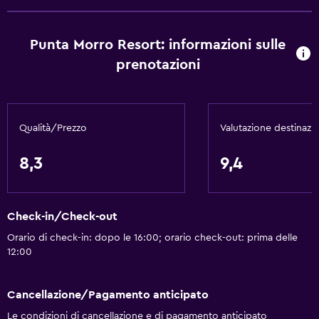
Bagnoschiuma
Punta Morro Resort: informazioni sulle
Aria condizionata
prenotazioni
Bidoni dei rifiuti
Balsamo per capelli
Qualità/Prezzo
Valutazione destinazi
Ristoranti
Minibar
8,3
9,4
Ristorante
Bar/Lounge
Check-in/Check-out
Bollitore per tè/caffè
Orario di check-in: dopo le 16:00; orario check-out: prima delle
Frigorifero
12:00
Il cibo può essere consegnato presso l'alloggio dell'ospite
Area pranzo
Cancellazione/Pagamento anticipato
Tavolo da pranzo
Le condizioni di cancellazione e di pagamento anticipato