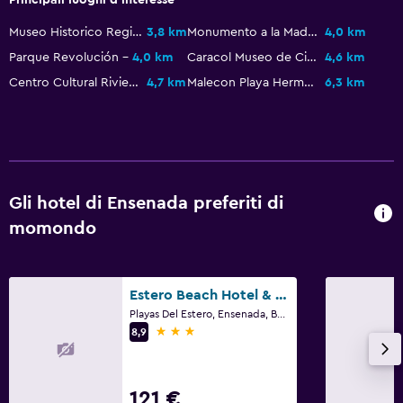
Terrazza/patio
Museo Historico Regional de Ensenada
3,8 km
Monumento a la Madre
4,0 km
Sedie a sdraio
Parque Revolución
4,0 km
Caracol Museo de Ciencias y Acuario
4,6 km
Balcone
Centro Cultural Riviera
4,7 km
Malecon Playa Hermosa
6,3 km
Arredo da giardino
Spiaggia privata
Giardino
Gli hotel di Ensenada preferiti di
Piscina e spa
momondo
Massaggio
Vasca idromassaggio
Estero Beach Hotel & Resort
Piscina scoperta
Playas Del Estero, Ensenada, Bassa California
Asciugamani da piscina
3 stelle
8,9
Piscina con vista
121 €