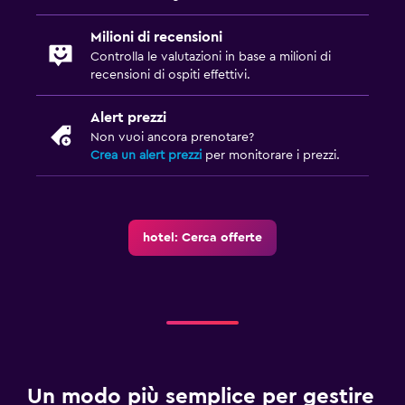
Ricarica auto elettriche
Milioni di recensioni
Parcheggio gratuito
Controlla le valutazioni in base a milioni di
recensioni di ospiti effettivi.
Parcheggio privato
Alert prezzi
Accessibilità
Non vuoi ancora prenotare?
Crea un alert prezzi
per monitorare i prezzi.
Camere non fumatori disponibili
Cuscino non di piume
Piani superiori accessibili con scale
hotel: Cerca offerte
Stanza da letto
Presa elettrica vicino al letto
Barra appendiabiti
Guardaroba o armadio
Un modo più semplice per gestire
Media e intrattenimento