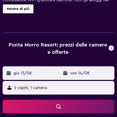
connessione WiFi gratuita e balcone. Tutti gli alloggi del
Punta Morro Hotel includono una TV via cavo a schermo
Mostra di più
piatto, un minibar, una macchinetta del caffè e bagni con
asciugacapelli e set di cortesia. Le suite dispongono anche
di una zona giorno. In loco troverete anche una reception
aperta 24 ore su 24 con banco escursioni, dei distributori
automatici e il ristorante di cucina internazionale del Punta
Morro, aperto tutti i giorni dalle 09:00 alle 22:00.
Punta Morro Resort: prezzi delle camere
Provvisto di un parcheggio privato gratuito, l’hotel dista
e offerte
in auto 25 minuti dalla Strada del Vino, 45 minuti dal
geyser La Bufadora e 90 minuti dall’Aeroporto di Tijuana.
gio 13/08
-
ven 14/08
2 ospiti, 1 camera