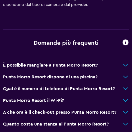
dipendono dal tipo di camera e dal provider.
Bagno
Bagno condiviso
Doccia
Bagno aggiuntivo
Domande più frequenti
Asciugacapelli
Toilette
È possibile mangiare a Punta Morro Resort?
Carta igienica
Punta Morro Resort dispone di una piscina?
Bagno privato
Qual è il numero di telefono di Punta Morro Resort?
Generale
Punta Morro Resort il Wi-Fi?
Camere per famiglie
A che ora è il check-out presso Punta Morro Resort?
Vista mare
Quanto costa una stanza al Punta Morro Resort?
Salottino