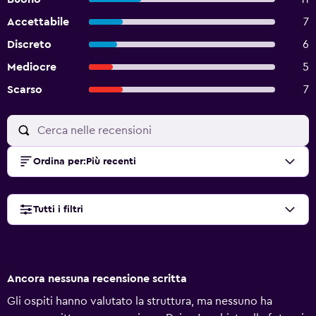
Accettabile
7
Discreto
6
Mediocre
5
Scarso
7
Ordina per
:
Più recenti
Tutti i filtri
Ancora nessuna recensione scritta
Gli ospiti hanno valutato la struttura, ma nessuno ha