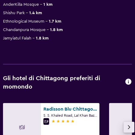
AnderKilla Mosque
1 km
Shishu Park
1.4 km
Ethnological Museum
1.7 km
Chandanpura Mosque
1.8 km
Jamyiatul Falah
1.8 km
Gli hotel di Chittagong preferiti di
momondo
Radisson Blu Chittagong Bay View
S. S. Khaled Road, Lal Khan Bazar, Chittagong
5 stelle
7,9