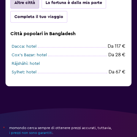
Altre città
La fortuna è dalla mia parte
Completa il tuo viaggio
Città popolari in Bangladesh
Da 117 €
Dacca: hotel
Da 28 €
Cox's Bazar: hotel
Rājshāhi: hotel
Da 67 €
Sylhet: hotel
momondo cerca sempre di ottenere prezzi accurati, tuttavia,
*
i prezzi non sono garantiti
.