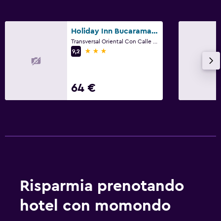
Holiday Inn Bucaramanga Cacique by IHG
Transversal Oriental Con Calle 93, Bucaramanga
3 stelle
9,2
64 €
Risparmia prenotando
hotel con momondo