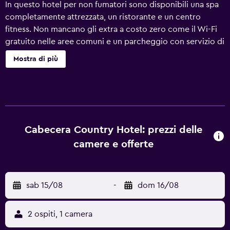
In questo hotel per non fumatori sono disponibili una spa
completamente attrezzata, un ristorante e un centro
fitness. Non mancano gli extra a costo zero come il Wi-Fi
gratuito nelle aree comuni e un parcheggio con servizio di
ritiro e riconsegna auto gratuito. Altri servizi includono un
Mostra di più
bar/lounge, uno snack bar e un bagno turco. Hotel
Cabecera Country offre 47 sistemazioni con minibar e
casseforti in camera. I letti sono preparati con biancheria
da letto di alta qualità. La TV al plasma con canali via cavo.
I bagni sono dotati di set di cortesia gratuiti e
asciugacapelli. Durante il tuo soggiorno puoi navigare su
Cabecera Country Hotel: prezzi delle
Internet utilizzando la connessione wireless gratuita. Le
camere e offerte
dotazioni business comprendono scrivania e telefono;
chiamate urbane gratuite (potrebbero essere previste
restrizioni). Le pulizie vengono eseguite tutti i giorni;
sab 15/08
-
dom 16/08
inoltre, è possibile richiedere ferro/asse da stiro. I servizi
ricreativi di un hotel includono un centro fitness e un
bagno turco.
2 ospiti, 1 camera