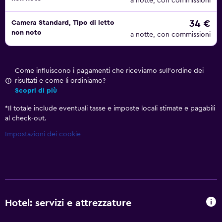
a notte, con commissioni
34 €
Camera Standard, Tipo di letto
non noto
a notte, con commissioni
Come influiscono i pagamenti che riceviamo sull'ordine dei
risultati e come li ordiniamo?
Scopri di più
*
Il totale include eventuali tasse e imposte locali stimate e pagabili
al check-out.
Impostazioni dei cookie
Hotel: servizi e attrezzature