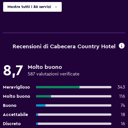
Mostra tutti i 86 servizi
Recensioni di Cabecera Country Hotel
8,7
Molto buono
587 valutazioni verificate
Meraviglioso
343
Molto buono
116
Buono
74
Accettabile
18
Discreto
16