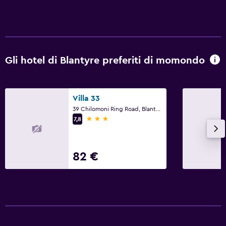
Gli hotel di Blantyre preferiti di momondo
Villa 33
39 Chilomoni Ring Road, Blantyre
3 stelle
7,8
82 €