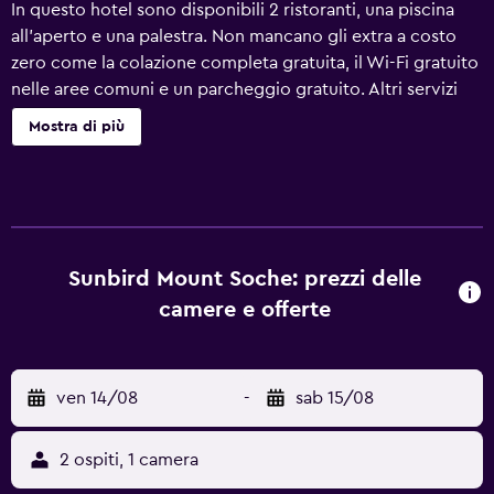
In questo hotel sono disponibili 2 ristoranti, una piscina
all'aperto e una palestra. Non mancano gli extra a costo
zero come la colazione completa gratuita, il Wi-Fi gratuito
nelle aree comuni e un parcheggio gratuito. Altri servizi
includono un bar/lounge, un bar a bordo piscina e uno
Mostra di più
snack bar. Sunbird Mount Soche Hotel offre 130
sistemazioni con aria condizionata, minibar e casseforti in
camera. Tutte le camere sono dotate di balcone. Le
sistemazioni offrono salotto separato. La biancheria da
letto include copriletto in piuma e biancheria da letto di
alta qualità. La TV al plasma con canali premium via
Sunbird Mount Soche: prezzi delle
satellite. I bagni sono dotati di combinazione
camere e offerte
doccia/vasca, accappatoi, set di cortesia gratuiti e
asciugacapelli. Questo hotel di Blantyre offre accesso
wireless a Internet gratuito. Sono disponibili scrivania e
ven 14/08
-
sab 15/08
telefono. Le camere sono provviste di acqua minerale
gratuita e accessori per la preparazione di caffè/tè.
Couverture serale e pulizie tutti i giorni. Su richiesta è
2 ospiti, 1 camera
disponibile inoltre: ferro/asse da stiro. Sono presenti una