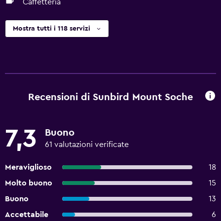
Caffetteria
Mostra tutti i 118 servizi
Recensioni di Sunbird Mount Soche
7,3
Buono
61 valutazioni verificate
Meraviglioso
18
Molto buono
15
Buono
13
Accettabile
6