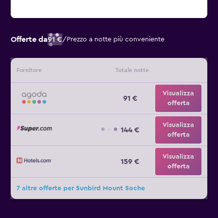
Offerte da
91 €
/
Prezzo a notte più conveniente
Fornitore
Totale notte
Visualizza
91 €
offerta
Visualizza
144 €
offerta
Visualizza
159 €
offerta
7 altre offerte per Sunbird Mount Soche