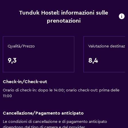
Moquette
Tunduk Hostel: informazioni sulle
Vista sui monti
prenotazioni
Vista sulla città
Vista sulla piscina
Tenda per la privacy
Qualità/Prezzo
Valutazione destinazi
Deposito sci
Deposito disponibile
9,3
8,4
Di base
Check-in/Check-out
Wi-Fi gratis
Orario di check-in: dopo le 14:00; orario check-out: prima delle
Wi-Fi disponibile ovunque
11:00
Internet
Lenzuola
Cancellazione/Pagamento anticipato
Asciugamani
Le condizioni di cancellazione e di pagamento anticipato
dipendono dal tipo di camera e dal provider.