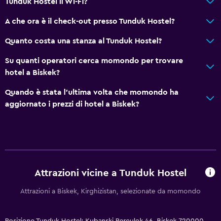
Tunduk Hostel il Wi-Fi?
Sci
A che ora è il check-out presso Tunduk Hostel?
Intrattenimento serale
Quanto costa una stanza al Tunduk Hostel?
Equitazione
Su quanti operatori cerca momondo per trovare
Ping pong
hotel a Biskek?
Servizi e comodità
Quando è stata l'ultima volta che momondo ha
aggiornato i prezzi di hotel a Biskek?
Servizio noleggio auto
Servizio sveglia
Cassetta di sicurezza
Cambio valuta in loco
Sportello escursioni
Attrazioni vicine a Tunduk Hostel
Check-out veloce
Attrazioni a Biskek, Kirghizistan, selezionate da momondo
Bottiglia d'acqua
Reception 24h/24
Posizione Tunduk Hostel: Kubanski Pereulok 46, Biskek 720000