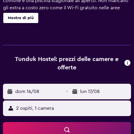
comune e una piscina stagionale all'aperto. Non mancano
gli extra a costo zero come il Wi-Fi gratuito nelle aree
comuni e un parcheggio gratuito. Altri servizi includono
Mostra di più
servizio lavanderia, una reception aperta 24 ore su 24 e
una biblioteca. Il servizio di pulizie è disponibile su
richiesta. Tunduk hostel offre 11 sistemazioni. Questo
ostello di Bishkek offre accesso wireless a Internet
gratuito. Gli ospiti potranno utilizzare la cucina
condivisa/in comune. Su richiesta sono disponibili cambio
Tunduk Hostel: prezzi delle camere e
degli asciugamani e cambio delle lenzuola. Le pulizie
offerte
vengono eseguite tutti i giorni. I servizi ricreativi di un
ostello includono una piscina stagionale all'aperto. Le
attività ricreative elencate di seguito sono disponibili in
dom 16/08
-
lun 17/08
loco o nelle vicinanze. È possibile che siano a pagamento.
2 ospiti, 1 camera