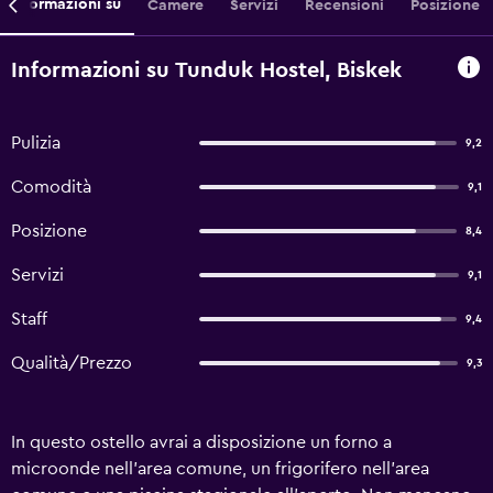
Informazioni su
Camere
Servizi
Recensioni
Posizione
Informazioni su Tunduk Hostel, Biskek
Pulizia
9,2
Comodità
9,1
Posizione
8,4
Servizi
9,1
Staff
9,4
Qualità/Prezzo
9,3
In questo ostello avrai a disposizione un forno a
microonde nell'area comune, un frigorifero nell'area