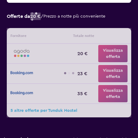
Offerte da
20 €
/
Prezzo a notte più conveniente
Fornitore
Totale notte
Visualizza
20 €
offerta
Visualizza
23 €
offerta
Visualizza
35 €
offerta
5 altre offerte per Tunduk Hostel