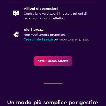
Cassaforte
Milioni di recensioni
Controlla le valutazioni in base a milioni di
Parcheggio e trasporti
recensioni di ospiti effettivi.
Navetta aeroporto (supplemento)
Alert prezzi
Parcheggio gratuito
Non vuoi ancora prenotare?
Crea un alert prezzi
per monitorare i prezzi.
Parcheggio privato
Servizio navetta (a pagamento)
hotel: Cerca offerte
Media e intrattenimento
Biblioteca
Sala/zona TV condivisa
Console videogiochi
Accessibilità
Un modo più semplice per gestire
Camere non fumatori disponibili