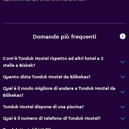
Ventilatore
Estintore
Set di cortesia gratuito
Riscaldamento
Domande più frequenti
Bagnoschiuma
Aria condizionata
Bidoni dei rifiuti
Com'è Tunduk Hostel rispetto ad altri hotel a 2
stelle a Biskek?
Cose da fare
Quanto dista Tunduk Hostel da Biškekas?
Escursioni
Qual è il modo migliore di andare a Tunduk Hostel da
Eco-turismo
Biškekas?
Noleggio bici
Tunduk Hostel dispone di una piscina?
Giochi da tavolo/puzzle
Qual è il numero di telefono di Tunduk Hostel?
Freccette
Tiro con l'arco