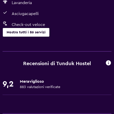
Lavanderia
Asciugacapelli
Check-out veloce
Mostra tutti i 86 servizi
Generale
Vista su strada silenziosa
Camere per famiglie
Recensioni di Tunduk Hostel
Vista sul giardino
Pavimenti in legno massiccio o parquet
Meraviglioso
9,2
Vista sul cortile interno
883 valutazioni verificate
Camere insonorizzate
Insonorizzazione
Armadietti