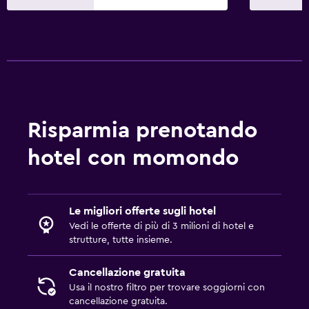
Area pic-nic
Giardino
Stanza da letto
Letti extra-lunghi (> 2 metri)
Presa elettrica vicino al letto
Risparmia prenotando
Divano-letto
hotel con momondo
Barra appendiabiti
Guardaroba o armadio
Le migliori offerte sugli hotel
Salute e sicurezza
Vedi le offerte di più di 3 milioni di hotel e
Pulizia quotidiana
strutture, tutte insieme.
Kit di pronto soccorso
Cancellazione gratuita
Videosorveglianza nelle aree comuni
Usa il nostro filtro per trovare soggiorni con
Videosorveglianza all'esterno della struttura
cancellazione gratuita.