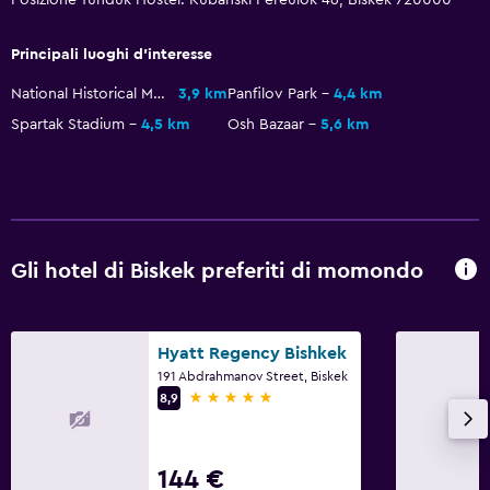
Bagno
Principali luoghi d'interesse
Bagno condiviso
National Historical Museum
3,9 km
Panfilov Park
4,4 km
Doccia
Spartak Stadium
4,5 km
Osh Bazaar
5,6 km
Asciugacapelli
Toilette
Carta igienica
Bagno privato
Gli hotel di Biskek preferiti di momondo
Esterno
Hyatt Regency Bishkek
Terrazza/patio
191 Abdrahmanov Street, Biskek
Griglia
5 stelle
8,9
Balcone
Area pranzo all'aperto
144 €