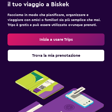
il tuo viaggio a Biskek
Area fumatori
Facciamo in modo che pianificare, organizzare e
Ingresso privato
viaggiare con amici o familiari sia più semplice che mai.
Trips è gratis e può essere utilizzato ovunque prenoti.
Lavanderia
Lavanderia
Inizia a usare Trips
Servizio stiro
Ferro e asse da stiro
Trova la mia prenotazione
Ristoranti
Cucina condivisa
Bollitore per tè/caffè
Tavolo da pranzo
Piscina e spa